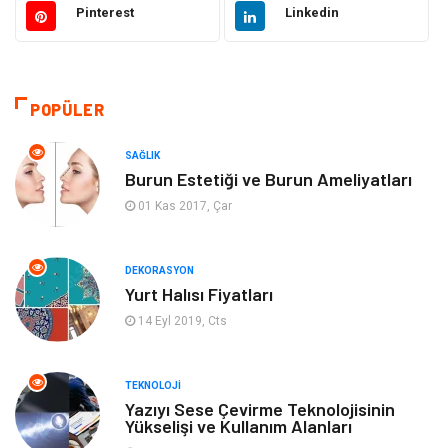
Pinterest
Linkedin
Giyim
Elektrik Elektronik
Hukuk
Ulaşım ve Taşımacılık
POPÜLER
Eğitim & Kariyer
Otomotiv
SAĞLIK
Burun Estetiği ve Burun Ameliyatları
Yapı İnşaat
Emlak
01 Kas 2017, Çar
Turizm
Organizasyon
DEKORASYON
Yurt Halısı Fiyatları
Bilgisayar & Yazılım
Mobilya
14 Eyl 2019, Cts
Bahçe Ev
Güzellik
TEKNOLOJI
Tekstil
Maden ve Metal
Yazıyı Sese Çevirme Teknolojisinin
Yükselişi ve Kullanım Alanları