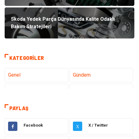
Skoda Yedek Parça Dünyasında Kalite Odaklı
Bakım Stratejileri
KATEGORILER
Genel
Gündem
Teknoloji
Tanıtıcı Reklam
Sağlık
Dekorasyon
PAYLAŞ
Gıda
Alışveriş
Facebook
X / Twitter
X
Makine
Eğitim Kurumları