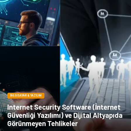
Bakım
Kültür
Basın Yayın
İthalat İhracat
Dernekler ve Birlikler
Kiralama Servisleri
Telekomünikasyon
Tarım & Hayvancılık
Periyodik Kontrol
Spor Malzemeleri
BILGISAYAR & YAZILIM
Internet Security Software (İnternet
Güvenliği Yazılımı) ve Dijital Altyapıda
Görünmeyen Tehlikeler