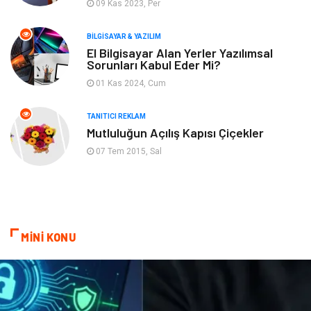
09 Kas 2023, Per
Eğlence
Tatil
BILGISAYAR & YAZILIM
Plastik
Bilgisayar ve Yazılım
El Bilgisayar Alan Yerler Yazılımsal
Sorunları Kabul Eder Mi?
Hizmet
Finans & Ekonomi
01 Kas 2024, Cum
Aksesuar
Ambalaj
TANITICI REKLAM
Mutluluğun Açılış Kapısı Çiçekler
Hediyelik Eşya
Endüstriyel Ürünler
07 Tem 2015, Sal
Bilişim
Markalar
Alüminyum
Nakliyat
MİNİ KONU
Bebek Giyim
Pazarlama
Moda
İnternet