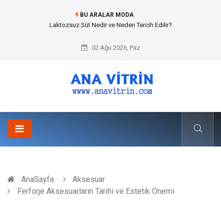
BU ARALAR MODA
Cold mix asphalt plant (Soğuk Asfalt Plenti) ile Yol Yapımında Çevreci ve
Ekonomik Üretim
02 Ağu 2026, Paz
AnaSayfa
Aksesuar
Ferforje Aksesuarların Tarihi ve Estetik Önemi