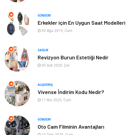
Bahçe Ev
Güzellik
GÜNDEM
Erkekler için En Uygun Saat Modelleri
Tekstil
Maden ve Metal
30 Ağu 2019, Cum
Eğlence
Tatil
SAĞLIK
Revizyon Burun Estetiği Nedir
Plastik
Bilgisayar ve Yazılım
05 Şub 2020, Çar
Hizmet
Finans & Ekonomi
ALIŞVERIŞ
Aksesuar
Ambalaj
Vivense İndirim Kodu Nedir?
11 Nis 2025, Cum
Hediyelik Eşya
Endüstriyel Ürünler
Bilişim
Markalar
GÜNDEM
Oto Cam Filminin Avantajları
10 Tem 2020, Cum