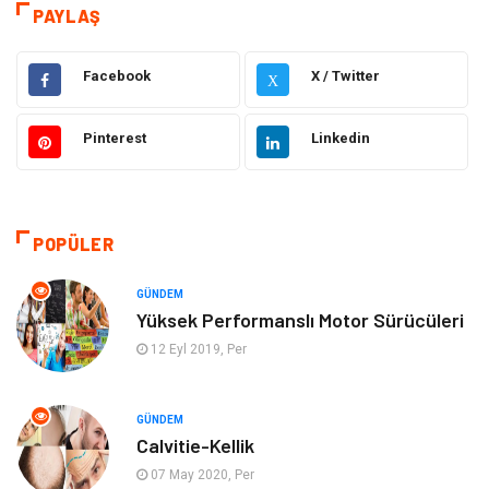
PAYLAŞ
Sağlık
Dekorasyon
Facebook
X / Twitter
X
Gıda
Alışveriş
Pinterest
Linkedin
Makine
Eğitim Kurumları
Giyim
Elektrik Elektronik
POPÜLER
Hukuk
Ulaşım ve Taşımacılık
GÜNDEM
Eğitim & Kariyer
Otomotiv
Yüksek Performanslı Motor Sürücüleri
12 Eyl 2019, Per
Yapı İnşaat
Emlak
GÜNDEM
Turizm
Organizasyon
Calvitie-Kellik
07 May 2020, Per
Bilgisayar & Yazılım
Mobilya