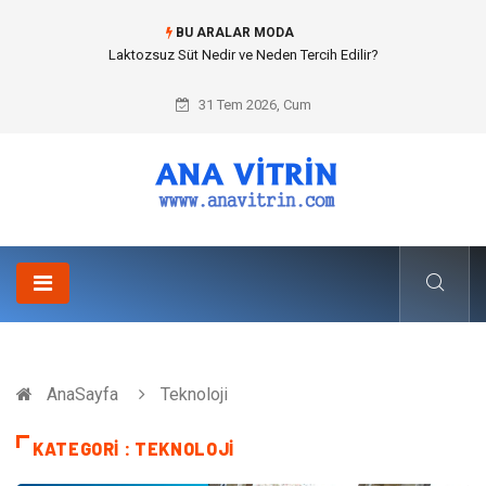
BU ARALAR MODA
Cold mix asphalt plant (Soğuk Asfalt Plenti) ile Yol Yapımında Çevreci ve
Ekonomik Üretim
31 Tem 2026, Cum
AnaSayfa
Teknoloji
KATEGORI : TEKNOLOJI