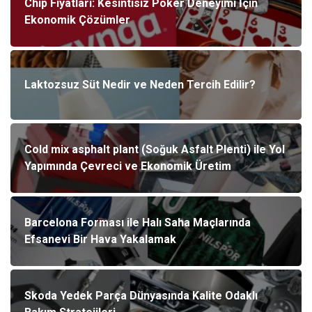
Chip Fiyatları: Kesintisiz Poker Deneyimi İçin
Ekonomik Çözümler
Laktozsuz Süt Nedir ve Neden Tercih Edilir?
Cold mix asphalt plant (Soğuk Asfalt Plenti) ile Yol
Yapımında Çevreci ve Ekonomik Üretim
Barcelona Forması ile Halı Saha Maçlarında
Efsanevi Bir Hava Yakalamak
Skoda Yedek Parça Dünyasında Kalite Odaklı