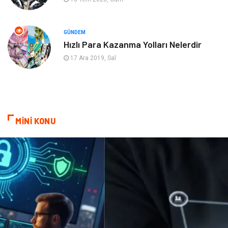
Alüminyum
Nakliyat
Bebek Giyim
Pazarlama
GÜNDEM
Hızlı Para Kazanma Yolları Nelerdir
Moda
İnternet
17 Ara 2019, Sal
Bakım
Kültür
Basın Yayın
İthalat İhracat
MİNİ KONU
Dernekler ve Birlikler
Kiralama Servisleri
Telekomünikasyon
Tarım & Hayvancılık
Periyodik Kontrol
Spor Malzemeleri