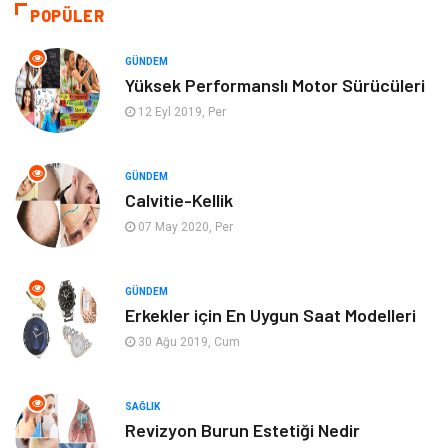
POPÜLER
Hukuk
Ulaşım ve Taşımacılık
GÜNDEM
Eğitim & Kariyer
Otomotiv
Yüksek Performanslı Motor Sürücüleri
12 Eyl 2019, Per
Yapı İnşaat
Emlak
GÜNDEM
Turizm
Organizasyon
Calvitie-Kellik
07 May 2020, Per
Bilgisayar & Yazılım
Mobilya
Bahçe Ev
Güzellik
GÜNDEM
Erkekler için En Uygun Saat Modelleri
Tekstil
Maden ve Metal
30 Ağu 2019, Cum
Eğlence
Tatil
SAĞLIK
Revizyon Burun Estetiği Nedir
Plastik
Bilgisayar ve Yazılım