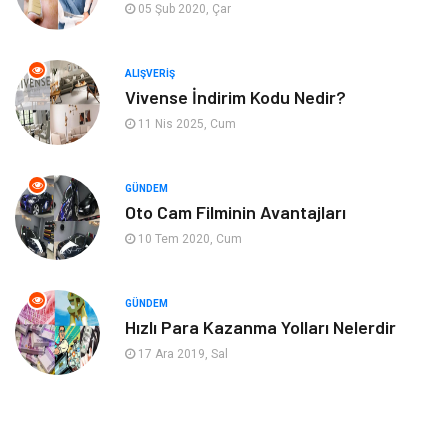
05 Şub 2020, Çar
Hizmet
Finans & Ekonomi
ALIŞVERIŞ
Aksesuar
Ambalaj
Vivense İndirim Kodu Nedir?
11 Nis 2025, Cum
Hediyelik Eşya
Endüstriyel Ürünler
Bilişim
Markalar
GÜNDEM
Oto Cam Filminin Avantajları
10 Tem 2020, Cum
Alüminyum
Nakliyat
Bebek Giyim
Pazarlama
GÜNDEM
Hızlı Para Kazanma Yolları Nelerdir
Moda
İnternet
17 Ara 2019, Sal
Bakım
Kültür
Basın Yayın
İthalat İhracat