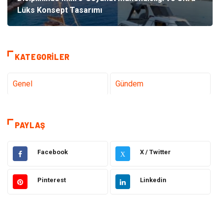
Lüks Konsept Tasarımı
KATEGORILER
Genel
Gündem
Teknoloji
Tanıtıcı Reklam
PAYLAŞ
Sağlık
Dekorasyon
Facebook
X / Twitter
X
Gıda
Alışveriş
Pinterest
Linkedin
Makine
Eğitim Kurumları
Giyim
Elektrik Elektronik