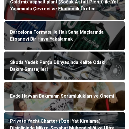
Cold mix asphalt plant (Soğuk Asfalt Plenti) ile Yol
Yapımında Çevreci ve Ekonomik Üretim
Barcelona Forması ile Halı Saha Maçlarında
Efsanevi Bir Hava Yakalamak
Skoda Yedek Parça Dünyasında Kalite Odaklı
Bakım Stratejileri
Evde Hayvan Bakımının Sorumlulukları ve Önemi
Private Yacht Charter (Özel Yat Kiralama)
Disiplininde Mikro-Seyahat Mühendisliği ve Ultra