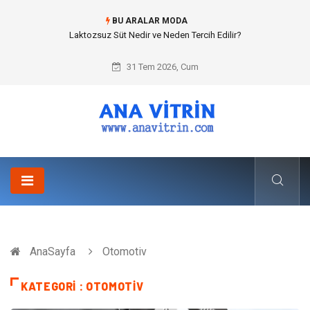
BU ARALAR MODA
Cold mix asphalt plant (Soğuk Asfalt Plenti) ile Yol Yapımında Çevreci ve
Ekonomik Üretim
31 Tem 2026, Cum
AnaSayfa
Otomotiv
KATEGORI : OTOMOTIV