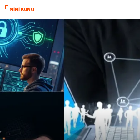
MİNİ KONU
Dernekler ve Birlikler
Kiralama Servisleri
Telekomünikasyon
Tarım & Hayvancılık
Periyodik Kontrol
Spor Malzemeleri