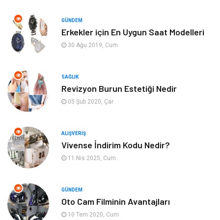
Bahçe Ev
Güzellik
GÜNDEM
Erkekler için En Uygun Saat Modelleri
Tekstil
Maden ve Metal
30 Ağu 2019, Cum
Eğlence
Tatil
SAĞLIK
Revizyon Burun Estetiği Nedir
Plastik
Bilgisayar ve Yazılım
05 Şub 2020, Çar
Hizmet
Finans & Ekonomi
ALIŞVERIŞ
Aksesuar
Ambalaj
Vivense İndirim Kodu Nedir?
11 Nis 2025, Cum
Hediyelik Eşya
Endüstriyel Ürünler
Bilişim
Markalar
GÜNDEM
Oto Cam Filminin Avantajları
10 Tem 2020, Cum
Alüminyum
Nakliyat