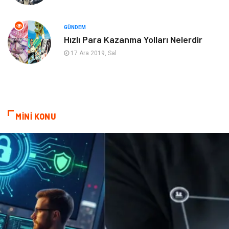
Bebek Giyim
Pazarlama
GÜNDEM
Hızlı Para Kazanma Yolları Nelerdir
Moda
İnternet
17 Ara 2019, Sal
Bakım
Kültür
Basın Yayın
İthalat İhracat
MİNİ KONU
Dernekler ve Birlikler
Kiralama Servisleri
Telekomünikasyon
Tarım & Hayvancılık
Periyodik Kontrol
Spor Malzemeleri