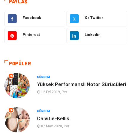
PAYLAŞ
Sağlık
Dekorasyon
Facebook
X / Twitter
X
Gıda
Alışveriş
Pinterest
Linkedin
Makine
Eğitim Kurumları
Giyim
Elektrik Elektronik
POPÜLER
Hukuk
Ulaşım ve Taşımacılık
GÜNDEM
Eğitim & Kariyer
Otomotiv
Yüksek Performanslı Motor Sürücüleri
12 Eyl 2019, Per
Yapı İnşaat
Emlak
GÜNDEM
Turizm
Organizasyon
Calvitie-Kellik
07 May 2020, Per
Bilgisayar & Yazılım
Mobilya