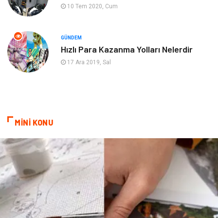
10 Tem 2020, Cum
Alüminyum
Nakliyat
Bebek Giyim
Pazarlama
GÜNDEM
Hızlı Para Kazanma Yolları Nelerdir
Moda
İnternet
17 Ara 2019, Sal
Bakım
Kültür
Basın Yayın
İthalat İhracat
MİNİ KONU
Dernekler ve Birlikler
Kiralama Servisleri
Telekomünikasyon
Tarım & Hayvancılık
Periyodik Kontrol
Spor Malzemeleri