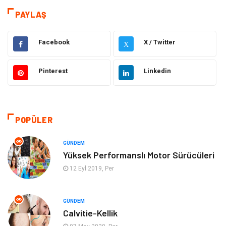
PAYLAŞ
Sağlık
Dekorasyon
Facebook
X / Twitter
X
Gıda
Alışveriş
Pinterest
Linkedin
Makine
Eğitim Kurumları
Giyim
Elektrik Elektronik
POPÜLER
Hukuk
Ulaşım ve Taşımacılık
GÜNDEM
Eğitim & Kariyer
Otomotiv
Yüksek Performanslı Motor Sürücüleri
12 Eyl 2019, Per
Yapı İnşaat
Emlak
GÜNDEM
Turizm
Organizasyon
Calvitie-Kellik