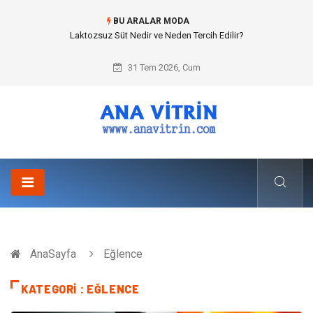
BU ARALAR MODA
Cold mix asphalt plant (Soğuk Asfalt Plenti) ile Yol Yapımında Çevreci ve
Ekonomik Üretim
31 Tem 2026, Cum
AnaSayfa
Eğlence
KATEGORI : EĞLENCE