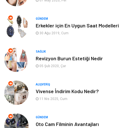
07 May 2020, Per
Bilgisayar & Yazılım
Mobilya
Bahçe Ev
Güzellik
GÜNDEM
Erkekler için En Uygun Saat Modelleri
Tekstil
Maden ve Metal
30 Ağu 2019, Cum
Eğlence
Tatil
SAĞLIK
Revizyon Burun Estetiği Nedir
Plastik
Bilgisayar ve Yazılım
05 Şub 2020, Çar
Hizmet
Finans & Ekonomi
ALIŞVERIŞ
Aksesuar
Ambalaj
Vivense İndirim Kodu Nedir?
11 Nis 2025, Cum
Hediyelik Eşya
Endüstriyel Ürünler
Bilişim
Markalar
GÜNDEM
Oto Cam Filminin Avantajları