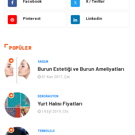
Facebook
X / Twitter
X
Makine
Eğitim Kurumları
Pinterest
Linkedin
Giyim
Elektrik Elektronik
Hukuk
Ulaşım ve Taşımacılık
POPÜLER
Eğitim & Kariyer
Otomotiv
SAĞLIK
Burun Estetiği ve Burun Ameliyatları
Yapı İnşaat
Emlak
01 Kas 2017, Çar
Turizm
Organizasyon
DEKORASYON
Yurt Halısı Fiyatları
Bilgisayar & Yazılım
Mobilya
14 Eyl 2019, Cts
Bahçe Ev
Güzellik
TEKNOLOJI