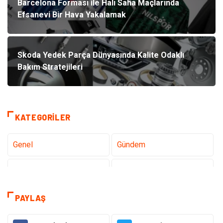
Barcelona Forması ile Halı Saha Maçlarında
Efsanevi Bir Hava Yakalamak
Skoda Yedek Parça Dünyasında Kalite Odaklı
Bakım Stratejileri
KATEGORILER
Genel
Gündem
Teknoloji
Tanıtıcı Reklam
Sağlık
Dekorasyon
PAYLAŞ
Gıda
Alışveriş