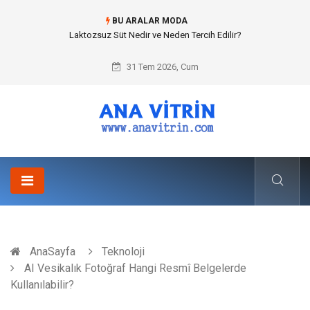
BU ARALAR MODA
Cold mix asphalt plant (Soğuk Asfalt Plenti) ile Yol Yapımında Çevreci ve
Ekonomik Üretim
31 Tem 2026, Cum
AnaSayfa
Teknoloji
AI Vesikalık Fotoğraf Hangi Resmî Belgelerde
Kullanılabilir?