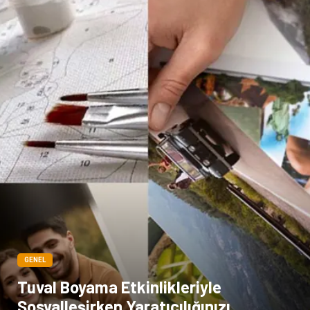
Moda
İnternet
Bakım
Kültür
Basın Yayın
İthalat İhracat
Dernekler ve Birlikler
Kiralama Servisleri
Telekomünikasyon
Tarım & Hayvancılık
Periyodik Kontrol
Spor Malzemeleri
GENEL
Tuval Boyama Etkinlikleriyle
Sosyalleşirken Yaratıcılığınızı