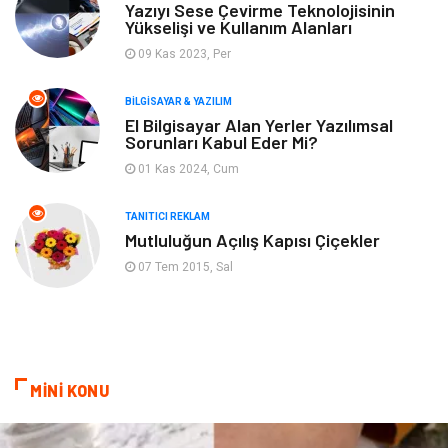
Tekstil
Maden ve Metal
Yazıyı Sese Çevirme Teknolojisinin
Yükselişi ve Kullanım Alanları
09 Kas 2023, Per
Eğlence
Tatil
BILGISAYAR & YAZILIM
Plastik
Bilgisayar ve Yazılım
El Bilgisayar Alan Yerler Yazılımsal
Sorunları Kabul Eder Mi?
Hizmet
Finans & Ekonomi
01 Kas 2024, Cum
Aksesuar
Ambalaj
TANITICI REKLAM
Mutluluğun Açılış Kapısı Çiçekler
Hediyelik Eşya
Endüstriyel Ürünler
07 Tem 2015, Sal
Bilişim
Markalar
Alüminyum
Nakliyat
MİNİ KONU
Bebek Giyim
Pazarlama