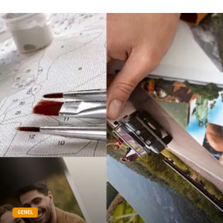
Bebek Giyim
Pazarlama
Moda
İnternet
Bakım
Kültür
Basın Yayın
İthalat İhracat
Dernekler ve Birlikler
Kiralama Servisleri
Telekomünikasyon
Tarım & Hayvancılık
Periyodik Kontrol
Spor Malzemeleri
GENEL