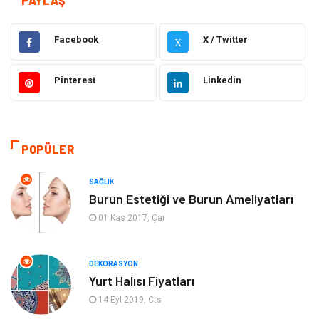
PAYLAŞ
Gıda
Alışveriş
Facebook
X / Twitter
X
Makine
Eğitim Kurumları
Pinterest
Linkedin
Giyim
Elektrik Elektronik
Hukuk
Ulaşım ve Taşımacılık
POPÜLER
Eğitim & Kariyer
Otomotiv
SAĞLIK
Burun Estetiği ve Burun Ameliyatları
Yapı İnşaat
Emlak
01 Kas 2017, Çar
Turizm
Organizasyon
DEKORASYON
Yurt Halısı Fiyatları
Bilgisayar & Yazılım
Mobilya
14 Eyl 2019, Cts