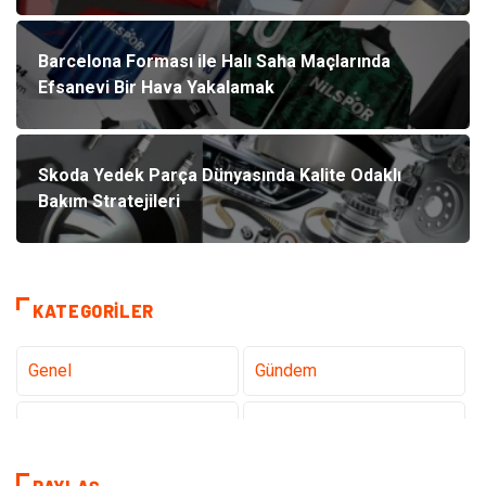
Barcelona Forması ile Halı Saha Maçlarında
Efsanevi Bir Hava Yakalamak
Skoda Yedek Parça Dünyasında Kalite Odaklı
Bakım Stratejileri
KATEGORILER
Genel
Gündem
Teknoloji
Tanıtıcı Reklam
Sağlık
Dekorasyon