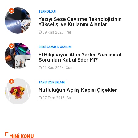
Bahçe Ev
Güzellik
TEKNOLOJI
Tekstil
Maden ve Metal
Yazıyı Sese Çevirme Teknolojisinin
Yükselişi ve Kullanım Alanları
09 Kas 2023, Per
Eğlence
Tatil
BILGISAYAR & YAZILIM
Plastik
Bilgisayar ve Yazılım
El Bilgisayar Alan Yerler Yazılımsal
Sorunları Kabul Eder Mi?
Hizmet
Finans & Ekonomi
01 Kas 2024, Cum
Aksesuar
Ambalaj
TANITICI REKLAM
Mutluluğun Açılış Kapısı Çiçekler
Hediyelik Eşya
Endüstriyel Ürünler
07 Tem 2015, Sal
Bilişim
Markalar
Alüminyum
Nakliyat
MİNİ KONU