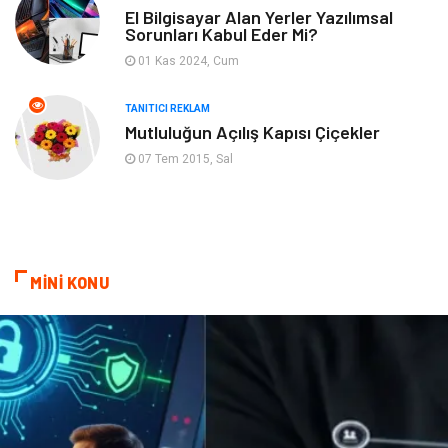
Plastik
Bilgisayar ve Yazılım
El Bilgisayar Alan Yerler Yazılımsal
Sorunları Kabul Eder Mi?
Hizmet
Finans & Ekonomi
01 Kas 2024, Cum
Aksesuar
Ambalaj
TANITICI REKLAM
Mutluluğun Açılış Kapısı Çiçekler
Hediyelik Eşya
Endüstriyel Ürünler
07 Tem 2015, Sal
Bilişim
Markalar
Alüminyum
Nakliyat
MİNİ KONU
Bebek Giyim
Pazarlama
Moda
İnternet
Bakım
Kültür