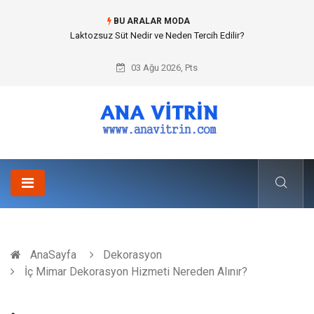
BU ARALAR MODA
Cold mix asphalt plant (Soğuk Asfalt Plenti) ile Yol Yapımında Çevreci ve
Ekonomik Üretim
03 Ağu 2026, Pts
AnaSayfa
Dekorasyon
İç Mimar Dekorasyon Hizmeti Nereden Alınır?