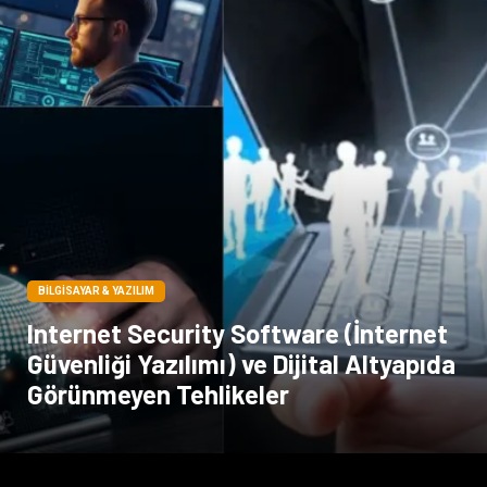
Basın Yayın
İthalat İhracat
Dernekler ve Birlikler
Kiralama Servisleri
Telekomünikasyon
Tarım & Hayvancılık
Periyodik Kontrol
Spor Malzemeleri
BILGISAYAR & YAZILIM
Internet Security Software (İnternet
Güvenliği Yazılımı) ve Dijital Altyapıda
Görünmeyen Tehlikeler