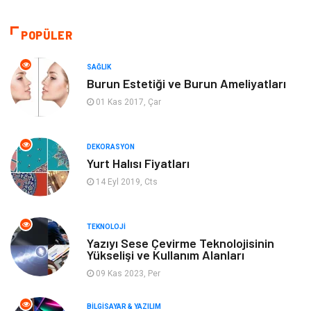
Hukuk
Ulaşım ve Taşımacılık
POPÜLER
Eğitim & Kariyer
Otomotiv
SAĞLIK
Burun Estetiği ve Burun Ameliyatları
Yapı İnşaat
Emlak
01 Kas 2017, Çar
Turizm
Organizasyon
DEKORASYON
Yurt Halısı Fiyatları
Bilgisayar & Yazılım
Mobilya
14 Eyl 2019, Cts
Bahçe Ev
Güzellik
TEKNOLOJI
Tekstil
Maden ve Metal
Yazıyı Sese Çevirme Teknolojisinin
Yükselişi ve Kullanım Alanları
09 Kas 2023, Per
Eğlence
Tatil
BILGISAYAR & YAZILIM