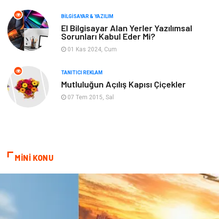
BILGISAYAR & YAZILIM
Plastik
Bilgisayar ve Yazılım
El Bilgisayar Alan Yerler Yazılımsal
Sorunları Kabul Eder Mi?
Hizmet
Finans & Ekonomi
01 Kas 2024, Cum
Aksesuar
Ambalaj
TANITICI REKLAM
Mutluluğun Açılış Kapısı Çiçekler
Hediyelik Eşya
Endüstriyel Ürünler
07 Tem 2015, Sal
Bilişim
Markalar
Alüminyum
Nakliyat
MİNİ KONU
Bebek Giyim
Pazarlama
Moda
İnternet