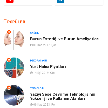
Giyim
Elektrik Elektronik
Hukuk
Ulaşım ve Taşımacılık
POPÜLER
Eğitim & Kariyer
Otomotiv
SAĞLIK
Burun Estetiği ve Burun Ameliyatları
Yapı İnşaat
Emlak
01 Kas 2017, Çar
Turizm
Organizasyon
DEKORASYON
Yurt Halısı Fiyatları
Bilgisayar & Yazılım
Mobilya
14 Eyl 2019, Cts
Bahçe Ev
Güzellik
TEKNOLOJI
Tekstil
Maden ve Metal
Yazıyı Sese Çevirme Teknolojisinin
Yükselişi ve Kullanım Alanları
09 Kas 2023, Per
Eğlence
Tatil