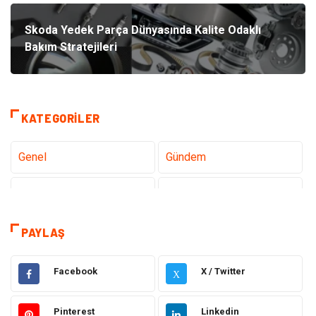
Skoda Yedek Parça Dünyasında Kalite Odaklı
Bakım Stratejileri
KATEGORILER
Genel
Gündem
Teknoloji
Tanıtıcı Reklam
Sağlık
Dekorasyon
PAYLAŞ
Gıda
Alışveriş
Facebook
X / Twitter
X
Makine
Eğitim Kurumları
Pinterest
Linkedin