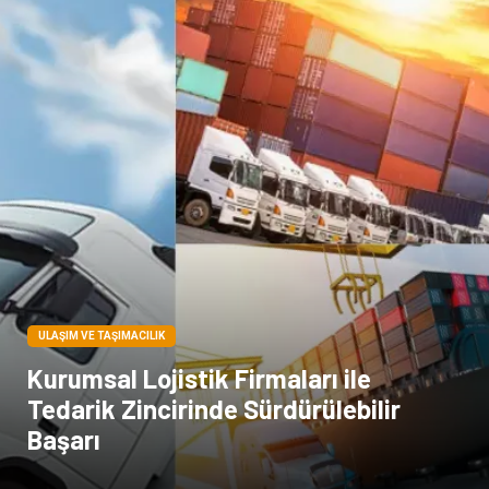
Bakım
Kültür
Basın Yayın
İthalat İhracat
Dernekler ve Birlikler
Kiralama Servisleri
Telekomünikasyon
Tarım & Hayvancılık
Periyodik Kontrol
Spor Malzemeleri
ULAŞIM VE TAŞIMACILIK
Kurumsal Lojistik Firmaları ile
Tedarik Zincirinde Sürdürülebilir
Başarı