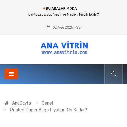
BU ARALAR MODA
Cold mix asphalt plant (Soğuk Asfalt Plenti) ile Yol Yapımında Çevreci ve
Ekonomik Üretim
02 Ağu 2026, Paz
AnaSayfa
Genel
Printed Paper Bags Fiyatları Ne Kadar?