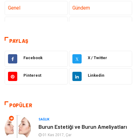
Genel
Gündem
Teknoloji
Tanıtıcı Reklam
Sağlık
Dekorasyon
PAYLAŞ
Gıda
Alışveriş
Facebook
X / Twitter
X
Makine
Eğitim Kurumları
Pinterest
Linkedin
Giyim
Elektrik Elektronik
Hukuk
Ulaşım ve Taşımacılık
POPÜLER
Eğitim & Kariyer
Otomotiv
SAĞLIK
Burun Estetiği ve Burun Ameliyatları
Yapı İnşaat
Emlak
01 Kas 2017, Çar