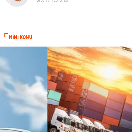
07 Tem 2015, Sal
Bilişim
Markalar
Alüminyum
Nakliyat
MİNİ KONU
Bebek Giyim
Pazarlama
Moda
İnternet
Bakım
Kültür
Basın Yayın
İthalat İhracat
Dernekler ve Birlikler
Kiralama Servisleri
Telekomünikasyon
Tarım & Hayvancılık