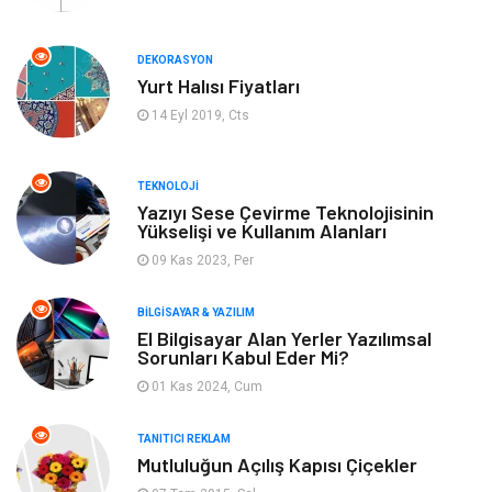
Turizm
Organizasyon
DEKORASYON
Yurt Halısı Fiyatları
Bilgisayar & Yazılım
Mobilya
14 Eyl 2019, Cts
Bahçe Ev
Güzellik
TEKNOLOJI
Tekstil
Maden ve Metal
Yazıyı Sese Çevirme Teknolojisinin
Yükselişi ve Kullanım Alanları
09 Kas 2023, Per
Eğlence
Tatil
BILGISAYAR & YAZILIM
Plastik
Bilgisayar ve Yazılım
El Bilgisayar Alan Yerler Yazılımsal
Sorunları Kabul Eder Mi?
Hizmet
Finans & Ekonomi
01 Kas 2024, Cum
Aksesuar
Ambalaj
TANITICI REKLAM
Mutluluğun Açılış Kapısı Çiçekler
Hediyelik Eşya
Endüstriyel Ürünler