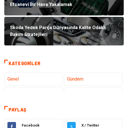
Efsanevi Bir Hava Yakalamak
Skoda Yedek Parça Dünyasında Kalite Odaklı
Bakım Stratejileri
KATEGORILER
Genel
Gündem
Teknoloji
Tanıtıcı Reklam
Sağlık
Dekorasyon
PAYLAŞ
Gıda
Alışveriş
Facebook
X / Twitter
X