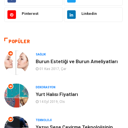
Makine
Eğitim Kurumları
Pinterest
Linkedin
Giyim
Elektrik Elektronik
Hukuk
Ulaşım ve Taşımacılık
POPÜLER
Eğitim & Kariyer
Otomotiv
SAĞLIK
Burun Estetiği ve Burun Ameliyatları
Yapı İnşaat
Emlak
01 Kas 2017, Çar
Turizm
Organizasyon
DEKORASYON
Yurt Halısı Fiyatları
Bilgisayar & Yazılım
Mobilya
14 Eyl 2019, Cts
Bahçe Ev
Güzellik
TEKNOLOJI
Tekstil
Maden ve Metal
Yazıyı Sese Çevirme Teknolojisinin