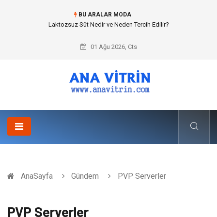
BU ARALAR MODA
Cold mix asphalt plant (Soğuk Asfalt Plenti) ile Yol Yapımında Çevreci ve
Ekonomik Üretim
01 Ağu 2026, Cts
AnaSayfa
Gündem
PVP Serverler
PVP Serverler