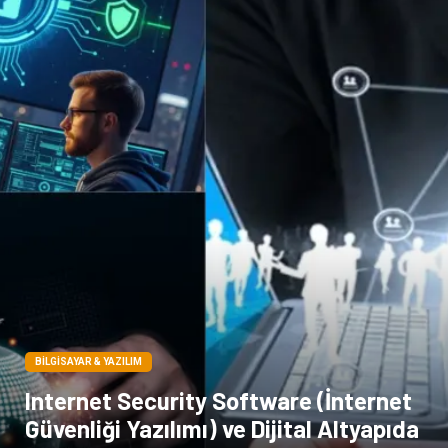
Moda
İnternet
Bakım
Kültür
Basın Yayın
İthalat İhracat
Dernekler ve Birlikler
Kiralama Servisleri
Telekomünikasyon
Tarım & Hayvancılık
Periyodik Kontrol
Spor Malzemeleri
BILGISAYAR & YAZILIM
Internet Security Software (İnternet
Güvenliği Yazılımı) ve Dijital Altyapıda