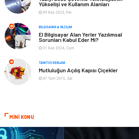
Yükselişi ve Kullanım Alanları
09 Kas 2023, Per
Eğlence
Tatil
BILGISAYAR & YAZILIM
Plastik
Bilgisayar ve Yazılım
El Bilgisayar Alan Yerler Yazılımsal
Sorunları Kabul Eder Mi?
Hizmet
Finans & Ekonomi
01 Kas 2024, Cum
Aksesuar
Ambalaj
TANITICI REKLAM
Mutluluğun Açılış Kapısı Çiçekler
Hediyelik Eşya
Endüstriyel Ürünler
07 Tem 2015, Sal
Bilişim
Markalar
Alüminyum
Nakliyat
MİNİ KONU
Bebek Giyim
Pazarlama