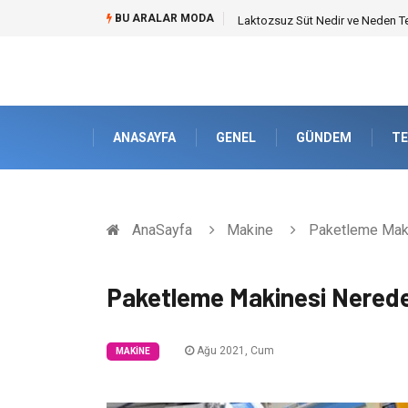
BU ARALAR MODA
Laktozsuz Süt Nedir ve Neden Ter
ANASAYFA
GENEL
GÜNDEM
TE
AnaSayfa
Makine
Paketleme Maki
Paketleme Makinesi Nerede
Ağu 2021, Cum
MAKINE