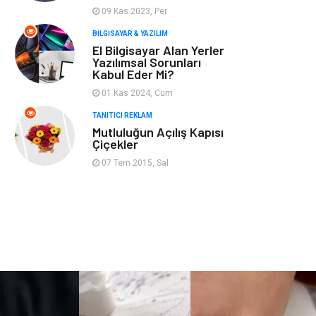
09 Kas 2023, Per
Hizmet
Finans & Ekonomi
BILGISAYAR & YAZILIM
El Bilgisayar Alan Yerler
Yazılımsal Sorunları
Aksesuar
Ambalaj
Kabul Eder Mi?
01 Kas 2024, Cum
Hediyelik Eşya
Endüstriyel
TANITICI REKLAM
Ürünler
Mutluluğun Açılış Kapısı
Çiçekler
Bilişim
Markalar
07 Tem 2015, Sal
Alüminyum
Nakliyat
Bebek Giyim
Pazarlama
Moda
İnternet
Bakım
Kültür