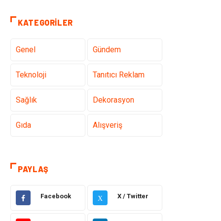
KATEGORILER
Genel
Gündem
Teknoloji
Tanıtıcı Reklam
Sağlık
Dekorasyon
Gıda
Alışveriş
Makine
Eğitim Kurumları
PAYLAŞ
Giyim
Elektrik Elektronik
Facebook
X / Twitter
X
Hukuk
Ulaşım ve
Taşımacılık