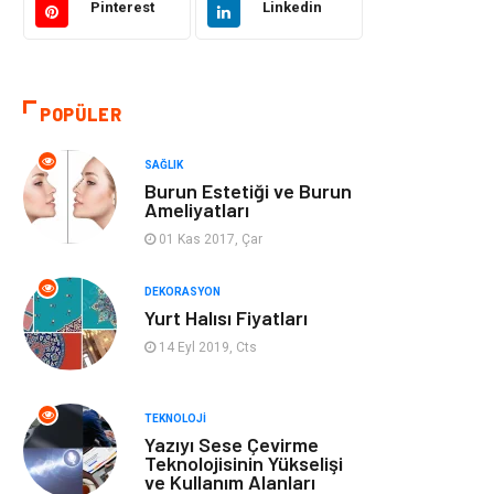
Pinterest
Linkedin
Eğitim & Kariyer
Otomotiv
Yapı İnşaat
Emlak
POPÜLER
Turizm
Organizasyon
SAĞLIK
Burun Estetiği ve Burun
Bilgisayar &
Mobilya
Ameliyatları
Yazılım
01 Kas 2017, Çar
Bahçe Ev
Güzellik
DEKORASYON
Yurt Halısı Fiyatları
Tekstil
Maden ve Metal
14 Eyl 2019, Cts
Eğlence
Tatil
TEKNOLOJI
Yazıyı Sese Çevirme
Plastik
Bilgisayar ve
Teknolojisinin Yükselişi
ve Kullanım Alanları
Yazılım