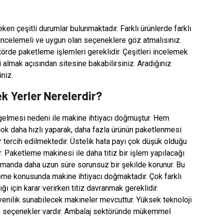
n çeşitli durumlar bulunmaktadır. Farklı ürünlerde farklı
u incelemeli ve uygun olan seçeneklere göz atmalısınız.
törde paketleme işlemleri gereklidir. Çeşitleri incelemek
gi almak açısından sitesine bakabilirsiniz. Aradığınız
iniz.
k Yerler Nerelerdir?
 gelmesi nedeni ile makine ihtiyacı doğmuştur. Hem
ok daha hızlı yaparak, daha fazla ürünün paketlenmesi
tercih edilmektedir. Üstelik hata payı çok düşük olduğu
ar. Paketleme makinesi ile daha titiz bir işlem yapılacağı
zamanda daha uzun süre sorunsuz bir şekilde korunur. Bu
me konusunda makine ihtiyacı doğmaktadır. Çok farklı
ı için karar verirken titiz davranmak gereklidir.
enilik sunabilecek makineler mevcuttur. Yüksek teknoloji
len seçenekler vardır. Ambalaj sektöründe mükemmel