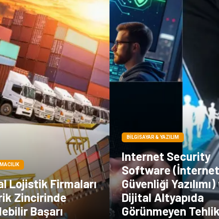
BILGISAYAR & YAZILIM
Internet Security
IMACILIK
Software (İnterne
 Lojistik Firmaları
Güvenliği Yazılımı)
rik Zincirinde
Dijital Altyapıda
ebilir Başarı
Görünmeyen Tehlik