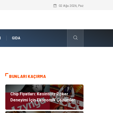
Cold mix asphalt plant (Soğuk Asfalt Pl
02 Ağu 2026, Paz
N
GIDA
BUNLARI KAÇIRMA
Chip Fiyatları: Kesintisiz Poker
Deneyimi İçin Ekonomik Çözümler