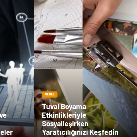
Basın Yayın
İthalat İhracat
Dernekler ve
Kiralama
Birlikler
Servisleri
Telekomünikasyon
Tarım &
Hayvancılık
Periyodik Kontrol
Spor Malzemeleri
GENEL
t
Tuval Boyama
 ve
Etkinlikleriyle
Sosyalleşirken
eler
Yaratıcılığınızı Keşfedin