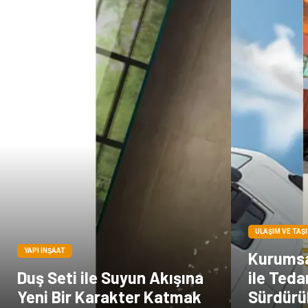
ULAŞIM VE TAŞ
YAPI İNŞAAT
Kurumsal
Duş Seti ile Suyun Akışına
ile Teda
Yeni Bir Karakter Katmak
Sürdürül