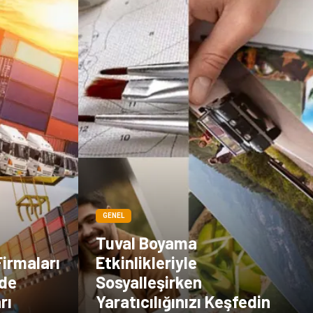
Basın Yayın
İthalat İhracat
Dernekler ve
Kiralama
Birlikler
Servisleri
Telekomünikasyon
Tarım &
Hayvancılık
Periyodik Kontrol
Spor Malzemeleri
GENEL
Tuval Boyama
Firmaları
Etkinlikleriyle
nde
Sosyalleşirken
rı
Yaratıcılığınızı Keşfedin