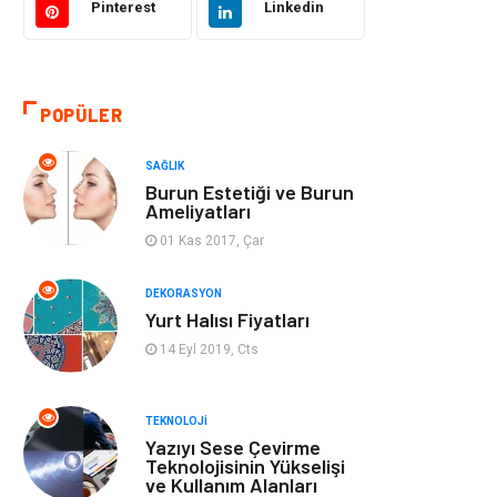
Pinterest
Linkedin
Eğitim & Kariyer
Otomotiv
Yapı İnşaat
Emlak
POPÜLER
Turizm
Organizasyon
SAĞLIK
Burun Estetiği ve Burun
Bilgisayar &
Mobilya
Ameliyatları
Yazılım
01 Kas 2017, Çar
Bahçe Ev
Güzellik
DEKORASYON
Yurt Halısı Fiyatları
Tekstil
Maden ve Metal
14 Eyl 2019, Cts
Eğlence
Tatil
TEKNOLOJI
Yazıyı Sese Çevirme
Plastik
Bilgisayar ve
Teknolojisinin Yükselişi
ve Kullanım Alanları
Yazılım