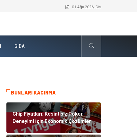
Cold mix asphalt plant (Soğuk Asfalt Pl
01 Ağu 2026, Cts
N
GIDA
BUNLARI KAÇIRMA
Chip Fiyatları: Kesintisiz Poker
Deneyimi İçin Ekonomik Çözümler