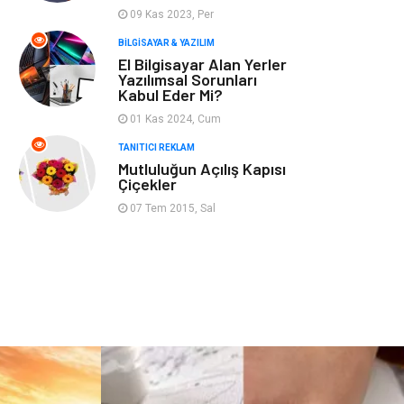
09 Kas 2023, Per
Hizmet
Finans & Ekonomi
BILGISAYAR & YAZILIM
El Bilgisayar Alan Yerler
Yazılımsal Sorunları
Aksesuar
Ambalaj
Kabul Eder Mi?
01 Kas 2024, Cum
Hediyelik Eşya
Endüstriyel
TANITICI REKLAM
Ürünler
Mutluluğun Açılış Kapısı
Çiçekler
Bilişim
Markalar
07 Tem 2015, Sal
Alüminyum
Nakliyat
Bebek Giyim
Pazarlama
Moda
İnternet
Bakım
Kültür