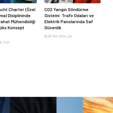
acht Charter (Özel
CO2 Yangın Söndürme
ma) Disiplininde
Sistemi: Trafo Odaları ve
ahat Mühendisliği
Elektrik Panolarında Saf
Lüks Konsept
Güvenlik
08 Tem 2026, Çar
6, Cum