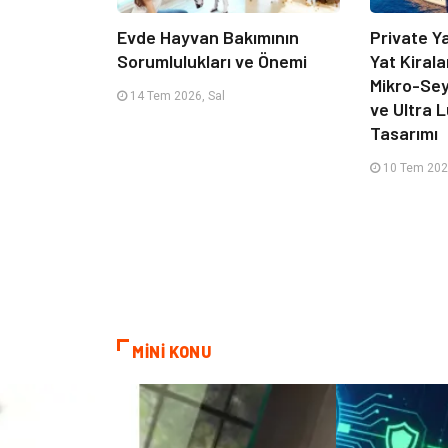
Evde Hayvan Bakımının
Private Y
Sorumlulukları ve Önemi
Yat Kirala
Mikro-Sey
14 Tem 2026, Sal
ve Ultra 
Tasarımı
10 Tem 202
MİNİ KONU