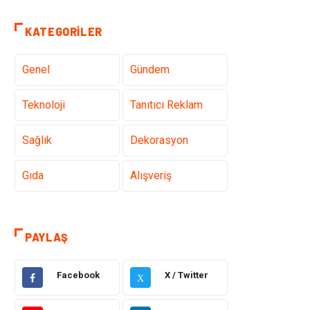
KATEGORILER
Genel
Gündem
Teknoloji
Tanıtıcı Reklam
Sağlık
Dekorasyon
Gıda
Alışveriş
Makine
Eğitim Kurumları
PAYLAŞ
Giyim
Elektrik Elektronik
Facebook
X / Twitter
X
Hukuk
Ulaşım ve
Taşımacılık