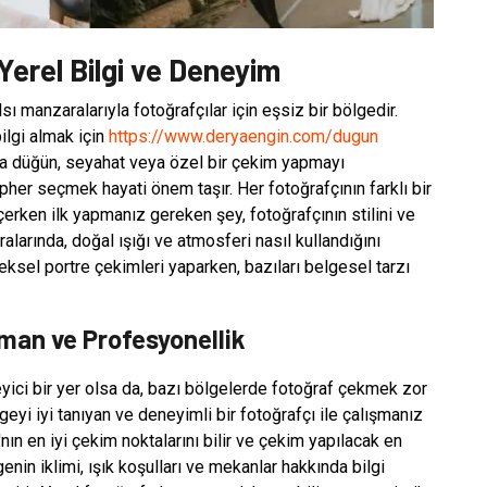
erel Bilgi ve Deneyim
 manzaralarıyla fotoğrafçılar için eşsiz bir bölgedir.
lgi almak için
https://www.deryaengin.com/dugun
'da düğün, seyahat veya özel bir çekim yapmayı
er seçmek hayati önem taşır. Her fotoğrafçının farklı bir
erken ilk yapmanız gereken şey, fotoğrafçının stilini ve
larında, doğal ışığı ve atmosferi nasıl kullandığını
ksel portre çekimleri yaparken, bazıları belgesel tarzı
an ve Profesyonellik
yici bir yer olsa da, bazı bölgelerde fotoğraf çekmek zor
eyi iyi tanıyan ve deneyimli bir fotoğrafçı ile çalışmanız
nın en iyi çekim noktalarını bilir ve çekim yapılacak en
genin iklimi, ışık koşulları ve mekanlar hakkında bilgi