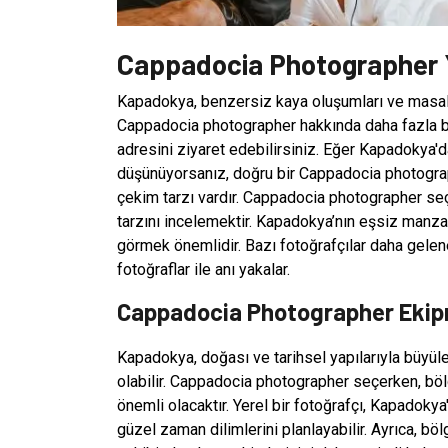
Cappadocia Photographer Y
Kapadokya, benzersiz kaya oluşumları ve masalsı
Cappadocia photographer hakkında daha fazla bi
adresini ziyaret edebilirsiniz. Eğer Kapadokya
düşünüyorsanız, doğru bir Cappadocia photograph
çekim tarzı vardır. Cappadocia photographer seç
tarzını incelemektir. Kapadokya’nın eşsiz manzara
görmek önemlidir. Bazı fotoğrafçılar daha gelene
fotoğraflar ile anı yakalar.
Cappadocia Photographer Ekipm
Kapadokya, doğası ve tarihsel yapılarıyla büyüle
olabilir. Cappadocia photographer seçerken, bölg
önemli olacaktır. Yerel bir fotoğrafçı, Kapadokya'
güzel zaman dilimlerini planlayabilir. Ayrıca, böl