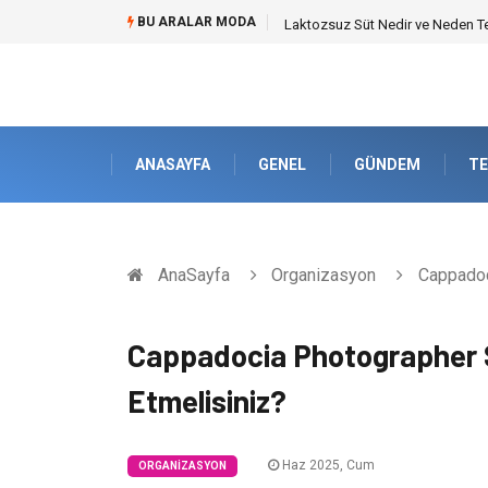
BU ARALAR MODA
Laktozsuz Süt Nedir ve Neden Ter
ANASAYFA
GENEL
GÜNDEM
TE
AnaSayfa
Organizasyon
Cappadoci
Cappadocia Photographer 
Etmelisiniz?
Haz 2025, Cum
ORGANIZASYON