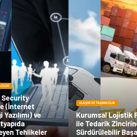
AZILIM
 Security
ULAŞIM VE TAŞIMACILIK
e (İnternet
i Yazılımı) ve
Kurumsal Lojistik 
Altyapıda
ile Tedarik Zinciri
yen Tehlikeler
Sürdürülebilir Başa