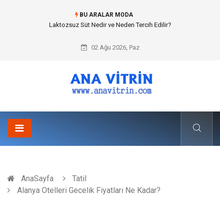
BU ARALAR MODA
Cold mix asphalt plant (Soğuk Asfalt Plenti) ile Yol Yapımında Çevreci ve
Ekonomik Üretim
02 Ağu 2026, Paz
AnaSayfa
Tatil
Alanya Otelleri Gecelik Fiyatları Ne Kadar?