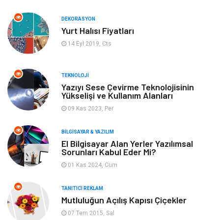
Turizm
Organizasyon
DEKORASYON
Yurt Halısı Fiyatları
Bilgisayar & Yazılım
Mobilya
14 Eyl 2019, Cts
Bahçe Ev
Güzellik
TEKNOLOJI
Tekstil
Maden ve Metal
Yazıyı Sese Çevirme Teknolojisinin
Yükselişi ve Kullanım Alanları
09 Kas 2023, Per
Eğlence
Tatil
BILGISAYAR & YAZILIM
Plastik
Bilgisayar ve Yazılım
El Bilgisayar Alan Yerler Yazılımsal
Sorunları Kabul Eder Mi?
Hizmet
Finans & Ekonomi
01 Kas 2024, Cum
Aksesuar
Ambalaj
TANITICI REKLAM
Mutluluğun Açılış Kapısı Çiçekler
Hediyelik Eşya
Endüstriyel Ürünler
07 Tem 2015, Sal