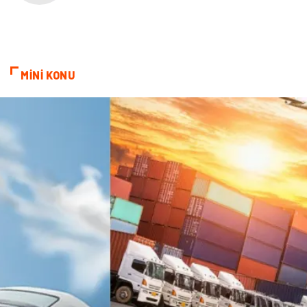
Bilişim
Markalar
Alüminyum
Nakliyat
MİNİ KONU
Bebek Giyim
Pazarlama
Moda
İnternet
Bakım
Kültür
Basın Yayın
İthalat İhracat
Dernekler ve Birlikler
Kiralama Servisleri
Telekomünikasyon
Tarım & Hayvancılık
Periyodik Kontrol
Spor Malzemeleri