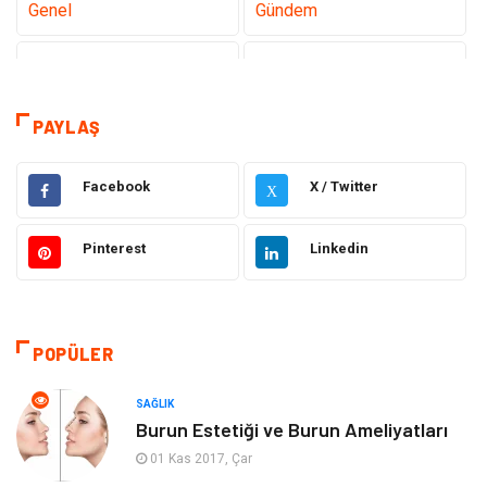
Genel
Gündem
Teknoloji
Tanıtıcı Reklam
Sağlık
Dekorasyon
PAYLAŞ
Gıda
Alışveriş
Facebook
X / Twitter
X
Makine
Eğitim Kurumları
Pinterest
Linkedin
Giyim
Elektrik Elektronik
Hukuk
Ulaşım ve Taşımacılık
POPÜLER
Eğitim & Kariyer
Otomotiv
SAĞLIK
Burun Estetiği ve Burun Ameliyatları
Yapı İnşaat
Emlak
01 Kas 2017, Çar