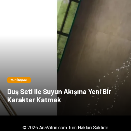
Dernekler ve Birlikler
Kiralama Servisleri
Telekomünikasyon
Tarım & Hayvancılık
Periyodik Kontrol
Spor Malzemeleri
YAPI İNŞAAT
Duş Seti ile Suyun Akışına Yeni Bir
Karakter Katmak
© 2026 AnaVitrin.com Tüm Hakları Saklıdır.