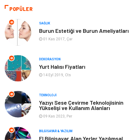
Hukuk
Ulaşım ve Taşımacılık
POPÜLER
Eğitim & Kariyer
Otomotiv
SAĞLIK
Burun Estetiği ve Burun Ameliyatları
Yapı İnşaat
Emlak
01 Kas 2017, Çar
Turizm
Organizasyon
DEKORASYON
Yurt Halısı Fiyatları
Bilgisayar & Yazılım
Mobilya
14 Eyl 2019, Cts
Bahçe Ev
Güzellik
TEKNOLOJI
Tekstil
Maden ve Metal
Yazıyı Sese Çevirme Teknolojisinin
Yükselişi ve Kullanım Alanları
09 Kas 2023, Per
Eğlence
Tatil
BILGISAYAR & YAZILIM
Plastik
Bilgisayar ve Yazılım
El Bilgisayar Alan Yerler Yazılımsal