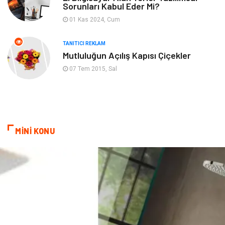
Sorunları Kabul Eder Mi?
Hizmet
Finans & Ekonomi
01 Kas 2024, Cum
Aksesuar
Ambalaj
TANITICI REKLAM
Mutluluğun Açılış Kapısı Çiçekler
Hediyelik Eşya
Endüstriyel Ürünler
07 Tem 2015, Sal
Bilişim
Markalar
Alüminyum
Nakliyat
MİNİ KONU
Bebek Giyim
Pazarlama
Moda
İnternet
Bakım
Kültür
Basın Yayın
İthalat İhracat