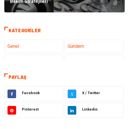
Bakım Stratejileri
KATEGORILER
Genel
Gündem
Teknoloji
Tanıtıcı Reklam
Sağlık
Dekorasyon
PAYLAŞ
Gıda
Alışveriş
Facebook
X / Twitter
X
Makine
Eğitim Kurumları
Pinterest
Linkedin
Giyim
Elektrik Elektronik