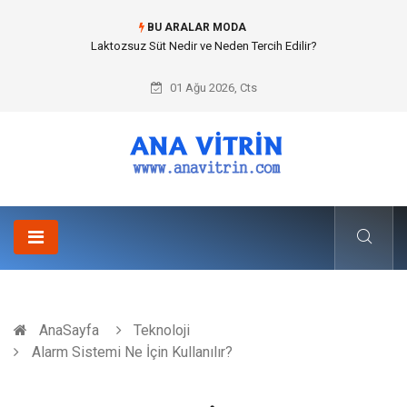
BU ARALAR MODA
Cold mix asphalt plant (Soğuk Asfalt Plenti) ile Yol Yapımında Çevreci ve
Ekonomik Üretim
01 Ağu 2026, Cts
AnaSayfa
Teknoloji
Alarm Sistemi Ne İçin Kullanılır?