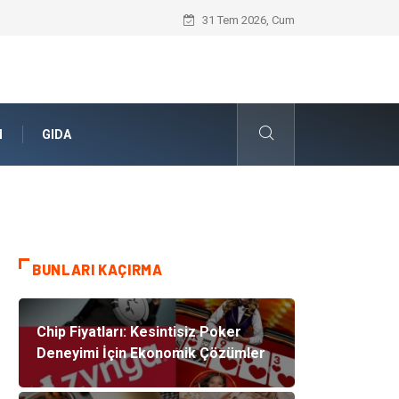
Barcelona Forması ile Halı Saha Maçlar
31 Tem 2026, Cum
N
GIDA
BUNLARI KAÇIRMA
Chip Fiyatları: Kesintisiz Poker
Deneyimi İçin Ekonomik Çözümler