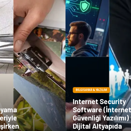
BILGISAYAR & YAZILIM
Internet Security
oyama
Software (İnterne
eriyle
Güvenliği Yazılımı)
şirken
Dijital Altyapıda