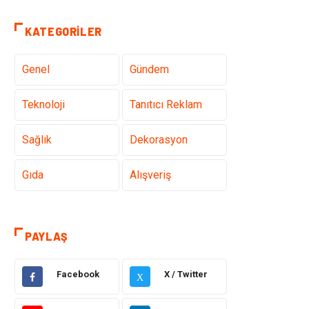
KATEGORILER
Genel
Gündem
Teknoloji
Tanıtıcı Reklam
Sağlık
Dekorasyon
Gıda
Alışveriş
Makine
Eğitim Kurumları
PAYLAŞ
Giyim
Elektrik Elektronik
Facebook
X / Twitter
X
Hukuk
Ulaşım ve
Taşımacılık