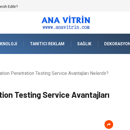
falt Plenti) ile Yol Yapımında Çevreci ve Ekonomik Üretim
KNOLOJI
TANITICI REKLAM
SAĞLIK
DEKORASYO
tion Penetration Testing Service Avantajları Nelerdir?
ion Testing Service Avantajları