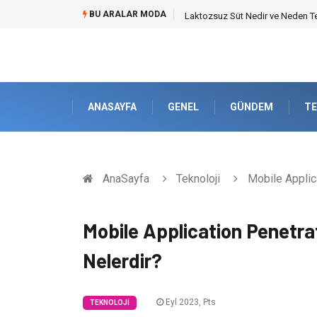
BU ARALAR MODA
Cold mix asphalt plant (Soğuk As
ANASAYFA
GENEL
GÜNDEM
TE
AnaSayfa
Teknoloji
Mobile Applica
Mobile Application Penetrat
Nelerdir?
Eyl 2023, Pts
TEKNOLOJI