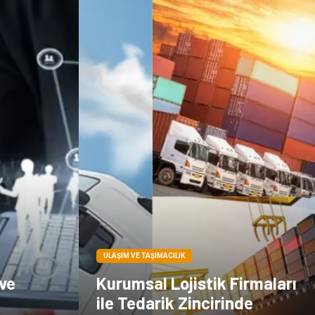
Basın Yayın
İthalat İhracat
Dernekler ve
Kiralama
Birlikler
Servisleri
Telekomünikasyon
Tarım &
Hayvancılık
Periyodik Kontrol
Spor Malzemeleri
ULAŞIM VE TAŞIMACILIK
t
 ve
Kurumsal Lojistik Firmaları
ile Tedarik Zincirinde