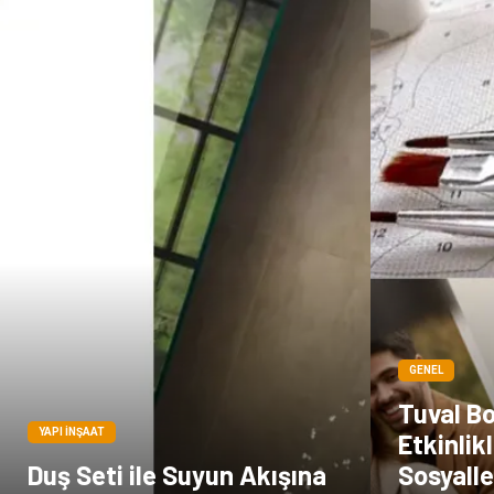
GENEL
Tuval B
YAPI İNŞAAT
Etkinlikl
Duş Seti ile Suyun Akışına
Sosyalle