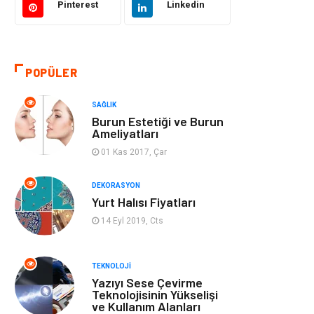
Pinterest
Linkedin
Eğitim & Kariyer
Otomotiv
Yapı İnşaat
Emlak
POPÜLER
Turizm
Organizasyon
SAĞLIK
Burun Estetiği ve Burun
Bilgisayar &
Mobilya
Ameliyatları
Yazılım
01 Kas 2017, Çar
Bahçe Ev
Güzellik
DEKORASYON
Yurt Halısı Fiyatları
Tekstil
Maden ve Metal
14 Eyl 2019, Cts
Eğlence
Tatil
TEKNOLOJI
Yazıyı Sese Çevirme
Plastik
Bilgisayar ve
Teknolojisinin Yükselişi
ve Kullanım Alanları
Yazılım