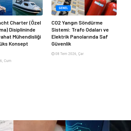
GENEL
acht Charter (Özel
CO2 Yangın Söndürme
ma) Disiplininde
Sistemi: Trafo Odaları ve
ahat Mühendisliği
Elektrik Panolarında Saf
Lüks Konsept
Güvenlik
08 Tem 2026, Çar
6, Cum