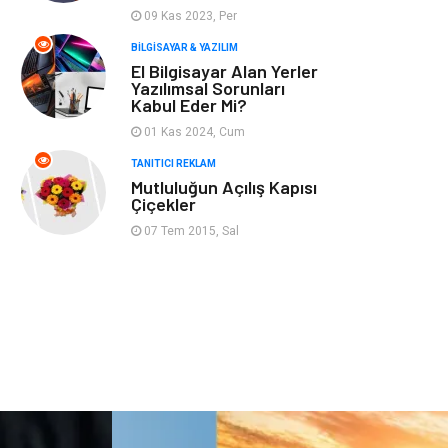
09 Kas 2023, Per
Hizmet
Finans & Ekonomi
BILGISAYAR & YAZILIM
El Bilgisayar Alan Yerler
Yazılımsal Sorunları
Aksesuar
Ambalaj
Kabul Eder Mi?
01 Kas 2024, Cum
Hediyelik Eşya
Endüstriyel
TANITICI REKLAM
Ürünler
Mutluluğun Açılış Kapısı
Çiçekler
Bilişim
Markalar
07 Tem 2015, Sal
Alüminyum
Nakliyat
Bebek Giyim
Pazarlama
Moda
İnternet
Bakım
Kültür