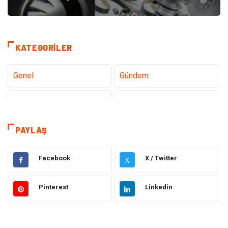
KATEGORILER
Genel
Gündem
Teknoloji
Tanıtıcı Reklam
Sağlık
Dekorasyon
PAYLAŞ
Gıda
Alışveriş
Facebook
X / Twitter
X
Makine
Eğitim Kurumları
Pinterest
Linkedin
Giyim
Elektrik Elektronik