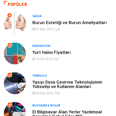
Hukuk
Ulaşım ve Taşımacılık
POPÜLER
Eğitim & Kariyer
Otomotiv
SAĞLIK
Burun Estetiği ve Burun Ameliyatları
Yapı İnşaat
Emlak
01 Kas 2017, Çar
Turizm
Organizasyon
DEKORASYON
Yurt Halısı Fiyatları
Bilgisayar & Yazılım
Mobilya
14 Eyl 2019, Cts
Bahçe Ev
Güzellik
TEKNOLOJI
Tekstil
Maden ve Metal
Yazıyı Sese Çevirme Teknolojisinin
Yükselişi ve Kullanım Alanları
09 Kas 2023, Per
Eğlence
Tatil
BILGISAYAR & YAZILIM
Plastik
Bilgisayar ve Yazılım
El Bilgisayar Alan Yerler Yazılımsal