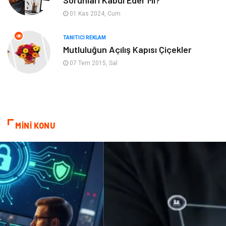
Sorunları Kabul Eder Mi?
Hizmet
Finans & Ekonomi
01 Kas 2024, Cum
Aksesuar
Ambalaj
TANITICI REKLAM
Mutluluğun Açılış Kapısı Çiçekler
Hediyelik Eşya
Endüstriyel Ürünler
07 Tem 2015, Sal
Bilişim
Markalar
Alüminyum
Nakliyat
MİNİ KONU
Bebek Giyim
Pazarlama
Moda
İnternet
Bakım
Kültür
Basın Yayın
İthalat İhracat