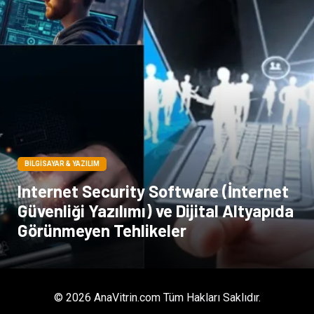
Dernekler ve Birlikler
Kiralama Servisleri
Telekomünikasyon
Tarım & Hayvancılık
Periyodik Kontrol
Spor Malzemeleri
BILGISAYAR & YAZILIM
Internet Security Software (İnternet
Güvenliği Yazılımı) ve Dijital Altyapıda
Görünmeyen Tehlikeler
© 2026 AnaVitrin.com Tüm Hakları Saklıdır.