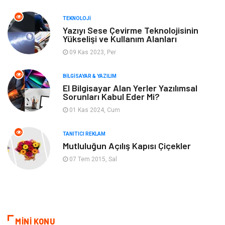
Bahçe Ev
Güzellik
TEKNOLOJI
Tekstil
Maden ve Metal
Yazıyı Sese Çevirme Teknolojisinin
Yükselişi ve Kullanım Alanları
09 Kas 2023, Per
Eğlence
Tatil
BILGISAYAR & YAZILIM
Plastik
Bilgisayar ve Yazılım
El Bilgisayar Alan Yerler Yazılımsal
Sorunları Kabul Eder Mi?
Hizmet
Finans & Ekonomi
01 Kas 2024, Cum
Aksesuar
Ambalaj
TANITICI REKLAM
Mutluluğun Açılış Kapısı Çiçekler
Hediyelik Eşya
Endüstriyel Ürünler
07 Tem 2015, Sal
Bilişim
Markalar
Alüminyum
Nakliyat
MİNİ KONU