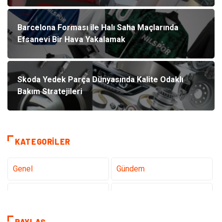
Barcelona Forması ile Halı Saha Maçlarında
Efsanevi Bir Hava Yakalamak
Skoda Yedek Parça Dünyasında Kalite Odaklı
Bakım Stratejileri
KATEGORILER
Genel
Gündem
Teknoloji
Tanıtıcı Reklam
Sağlık
Dekorasyon
PAYLAŞ