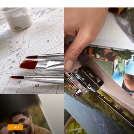
Bebek Giyim
Pazarlama
Moda
İnternet
Bakım
Kültür
Basın Yayın
İthalat İhracat
Dernekler ve Birlikler
Kiralama Servisleri
Telekomünikasyon
Tarım & Hayvancılık
Periyodik Kontrol
Spor Malzemeleri
GENEL