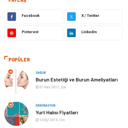
Gıda
Alışveriş
Facebook
X / Twitter
X
Makine
Eğitim Kurumları
Pinterest
Linkedin
Giyim
Elektrik Elektronik
Hukuk
Ulaşım ve Taşımacılık
POPÜLER
Eğitim & Kariyer
Otomotiv
SAĞLIK
Burun Estetiği ve Burun Ameliyatları
Yapı İnşaat
Emlak
01 Kas 2017, Çar
Turizm
Organizasyon
DEKORASYON
Yurt Halısı Fiyatları
Bilgisayar & Yazılım
Mobilya
14 Eyl 2019, Cts