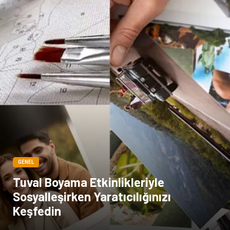
Bakım
Kültür
Basın Yayın
İthalat İhracat
Dernekler ve Birlikler
Kiralama Servisleri
Telekomünikasyon
Tarım & Hayvancılık
Periyodik Kontrol
Spor Malzemeleri
GENEL
Tuval Boyama Etkinlikleriyle
Sosyalleşirken Yaratıcılığınızı
Keşfedin