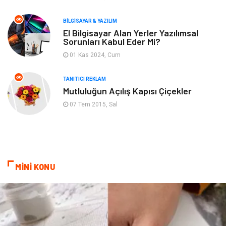
BILGISAYAR & YAZILIM
Plastik
Bilgisayar ve Yazılım
El Bilgisayar Alan Yerler Yazılımsal
Sorunları Kabul Eder Mi?
Hizmet
Finans & Ekonomi
01 Kas 2024, Cum
Aksesuar
Ambalaj
TANITICI REKLAM
Mutluluğun Açılış Kapısı Çiçekler
Hediyelik Eşya
Endüstriyel Ürünler
07 Tem 2015, Sal
Bilişim
Markalar
Alüminyum
Nakliyat
MİNİ KONU
Bebek Giyim
Pazarlama
Moda
İnternet