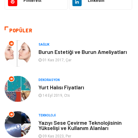
Pinterest
Linkedin
Giyim
Elektrik Elektronik
Hukuk
Ulaşım ve Taşımacılık
POPÜLER
Eğitim & Kariyer
Otomotiv
SAĞLIK
Burun Estetiği ve Burun Ameliyatları
Yapı İnşaat
Emlak
01 Kas 2017, Çar
Turizm
Organizasyon
DEKORASYON
Yurt Halısı Fiyatları
Bilgisayar & Yazılım
Mobilya
14 Eyl 2019, Cts
Bahçe Ev
Güzellik
TEKNOLOJI
Tekstil
Maden ve Metal
Yazıyı Sese Çevirme Teknolojisinin
Yükselişi ve Kullanım Alanları
09 Kas 2023, Per
Eğlence
Tatil