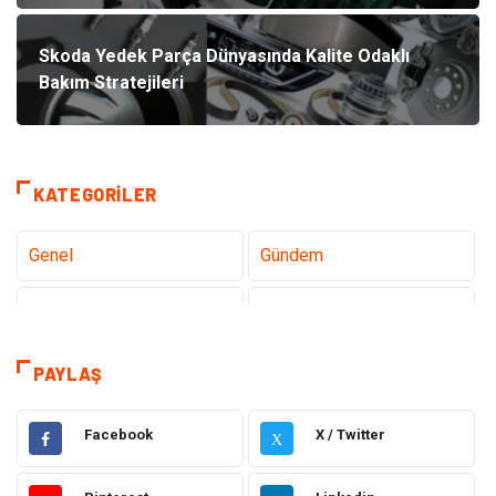
Skoda Yedek Parça Dünyasında Kalite Odaklı
Bakım Stratejileri
KATEGORILER
Genel
Gündem
Teknoloji
Tanıtıcı Reklam
Sağlık
Dekorasyon
PAYLAŞ
Gıda
Alışveriş
Facebook
X / Twitter
X
Makine
Eğitim Kurumları